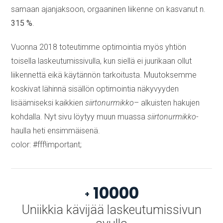
samaan ajanjaksoon, orgaaninen liikenne on kasvanut n.
315 %
.
Vuonna 2018 toteutimme optimointia myös yhtiön
toisella laskeutumissivulla, kun siellä ei juurikaan ollut
liikennettä eikä käytännön tarkoitusta. Muutoksemme
koskivat lähinnä sisällön optimointia näkyvyyden
lisäämiseksi kaikkien
siirtonurmikko
– alkuisten hakujen
kohdalla. Nyt sivu löytyy muun muassa
siirtonurmikko
-
haulla heti ensimmäisenä.
color: #fff!important;
10000
+
Uniikkia kävijää laskeutumissivun