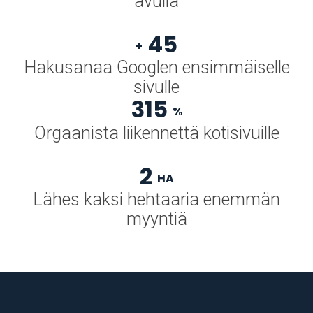
avulla
45
+
Hakusanaa Googlen ensimmäiselle
sivulle
315
%
Orgaanista liikennettä kotisivuille
2
HA
Lähes kaksi hehtaaria enemmän
myyntiä