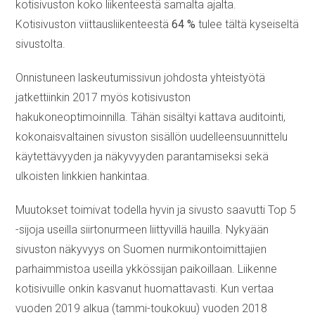
kotisivuston koko liikenteestä samalta ajalta.
Kotisivuston viittausliikenteestä
64 %
tulee tältä kyseiseltä
sivustolta.
Onnistuneen laskeutumissivun johdosta yhteistyötä
jatkettiinkin 2017 myös kotisivuston
hakukoneoptimoinnilla. Tähän sisältyi kattava auditointi,
kokonaisvaltainen sivuston sisällön uudelleensuunnittelu
käytettävyyden ja näkyvyyden parantamiseksi sekä
ulkoisten linkkien hankintaa.
Muutokset toimivat todella hyvin ja sivusto saavutti Top 5
-sijoja useilla siirtonurmeen liittyvillä hauilla. Nykyään
sivuston näkyvyys on Suomen nurmikontoimittajien
parhaimmistoa useilla ykkössijan paikoillaan. Liikenne
kotisivuille onkin kasvanut huomattavasti. Kun vertaa
vuoden 2019 alkua (tammi-toukokuu) vuoden 2018