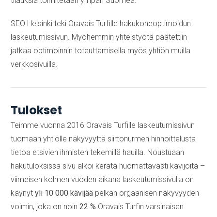
tilauksia toimitetaan ympäri Suomea.
SEO Helsinki teki Oravais Turfille hakukoneoptimoidun
laskeutumissivun. Myöhemmin yhteistyötä päätettiin
jatkaa optimoinnin toteuttamisella myös yhtiön muilla
verkkosivuilla.
Tulokset
Teimme vuonna 2016 Oravais Turfille laskeutumissivun
tuomaan yhtiölle näkyvyyttä siirtonurmen hinnoittelusta
tietoa etsivien ihmisten tekemillä hauilla. Noustuaan
hakutuloksissa sivu alkoi kerätä huomattavasti kävijöitä –
viimeisen kolmen vuoden aikana laskeutumissivulla on
käynyt
yli 10 000 kävijää
pelkän orgaanisen näkyvyyden
voimin, joka on noin
22 %
Oravais Turfin varsinaisen