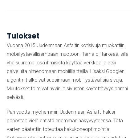
Tulokset
Vuonna 2015 Uudenmaan Asfaltin kotisivuja muokattiin
mobiiliystävällisempään muotoon. Tämä oli tärkeää, sillä
yhä suurempi osa ihmisistä käyttää verkkoa ja etsii
palveluita nimenomaan mobiililaitteilla. Lisäksi Googlen
algoritmit alkoivat suosimaan mobiiliystävällisiä sivuja.
Muutokset toimivat hyvin ja sivuston käytettävyys parani
selvästi.
Pari vuotta myöhemmin Uudenmaan Asfaltti halusi
panostaa vielä entistä enemmän näkyvyyteensä. Tätä
varten päätettiin toteuttaa hakukoneoptimointia.
Kotisivustolle lisättiin kaksi alasivua lisää, joilla tähdättiin