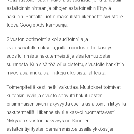
asfaltoinnin hintaan ja pihojen asfaltoineihin liittyviä
hakuihin. Samalla luotiin maksullista liikennettä sivustolle
tuova Google Ads-kampanja.
Sivuston optimointi alkoi auditoinnilla ja
avainsanatutkimuksella, joilla muodostettiin käsitys
suosituimmista hakutermeistä ja sisältömuutosten
suunnasta. Kun sisältöä oli uudistettu, sivustolle hankittiin
myös asianmukaisia linkkejä ulkoisista lähteistä.
Toimenpiteillä kesti hetki vaikuttaa. Muutokset toimivat
kuitenkin hyvin ja sivusto saavutti hakutulosten
ensimmäisen sivun näkyvyyttä useilla asfaltointiin liittyvillä
hakutermeillä. Liikenne sivuille kasvoi huomattavasti.
Nykyään sivuston näkyvyys on Suomen
asfaltointiyritysten parhaimmistoa useilla ykkössijan