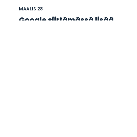
MAALIS
28
Google siirtämässä lisää
sivuja mobiili-
indeksoinnin piiriin
Tiettyjen sivustojen mobiiliversiot
muuttumassa ns. oletusversioiksi
hakutuloksissa. Google on ilmoittanut, että
useampi sivusto on nyt siirtymässä mo...
BY
JUSSI KUPARINEN