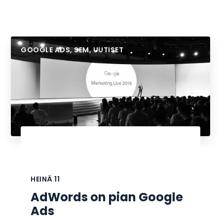
GOOGLE ADS
,
SEM
,
UUTISET
HEINÄ
11
AdWords on pian Google
Ads