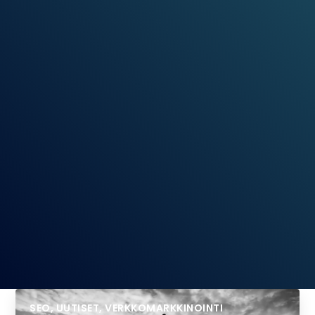
SEO
,
UUTISET
,
VERKKOMARKKINOINTI